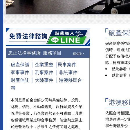
破產保
破產制度係指
債時，透過法
忠正法律事務所 服務項目
more ›
分配予各債權
除，得有重建
破產保護
│
企業重整
│
民事案件
點此參看《
家事事件
│
刑事案件
│
非訟事件
點此參看
財產信託
│
大陸事件
│
港澳移民台
灣
本所是目前全台鮮少同時具備法律、投資、
港澳移
財稅、信託、不動產規劃、銀行融資及企業
依照台灣相關
管理等專業，乃企業經營者不可獲缺，具備
灣居住滿一定
各種領域專業之聯合事務所，能協助企業主
得台灣籍身份
於經營過程中，所發生之任何問題之處理、